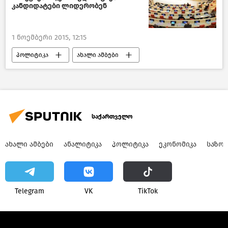
კანდიდატები ლიდერობენ
1 ნოემბერი 2015, 12:15
პოლიტიკა
ახალი ამბები
საქართველო
საქართველო
ᲐᲮᲐᲚᲘ ᲐᲛᲑᲔᲑᲘ
ᲐᲜᲐᲚᲘᲢᲘᲙᲐ
ᲞᲝᲚᲘᲢᲘᲙᲐ
ᲔᲙᲝᲜᲝᲛᲘᲙᲐ
ᲡᲐᲖᲝ
Telegram
VK
ТikТоk