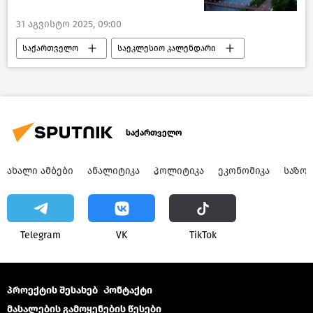
31 აგვისტო 2025, 09:00
საქართველო
საეკლესიო კალენდარი
რელიგია
საქართველო
ᲐᲮᲐᲚᲘ ᲐᲛᲑᲔᲑᲘ
ᲐᲜᲐᲚᲘᲢᲘᲙᲐ
ᲞᲝᲚᲘᲢᲘᲙᲐ
ᲔᲙᲝᲜᲝᲛᲘᲙᲐ
ᲡᲐᲖᲝ
Telegram
VK
ТikТоk
პროექტის შესახებ
Კონტაქტი
მასალების გამოყენების წესები