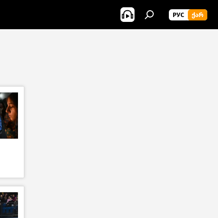
РУС
ᲥᲐᲠ