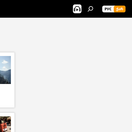
РУС
ᲥᲐᲠ