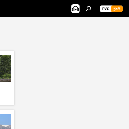
РУС
ᲥᲐᲠ