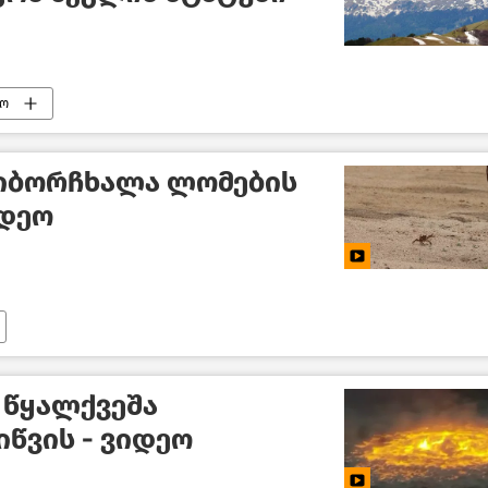
ო
კიბორჩხალა ლომების
იდეო
 წყალქვეშა
იწვის - ვიდეო