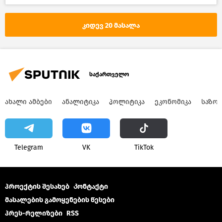
კიდევ 20 მასალა
საქართველო
ᲐᲮᲐᲚᲘ ᲐᲛᲑᲔᲑᲘ
ᲐᲜᲐᲚᲘᲢᲘᲙᲐ
ᲞᲝᲚᲘᲢᲘᲙᲐ
ᲔᲙᲝᲜᲝᲛᲘᲙᲐ
ᲡᲐᲖᲝ
Telegram
VK
ТikТоk
პროექტის შესახებ
Კონტაქტი
მასალების გამოყენების წესები
პრეს-რელიზები
RSS