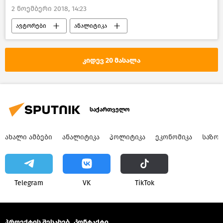
2 ნოემბერი 2018, 14:23
ავტორები
ანალიტიკა
კიდევ 20 მასალა
საქართველო
ᲐᲮᲐᲚᲘ ᲐᲛᲑᲔᲑᲘ
ᲐᲜᲐᲚᲘᲢᲘᲙᲐ
ᲞᲝᲚᲘᲢᲘᲙᲐ
ᲔᲙᲝᲜᲝᲛᲘᲙᲐ
ᲡᲐᲖᲝ
Telegram
VK
ТikТоk
პროექტის შესახებ
Კონტაქტი