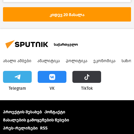
კიდევ 20 მასალა
საქართველო
ᲐᲮᲐᲚᲘ ᲐᲛᲑᲔᲑᲘ
ᲐᲜᲐᲚᲘᲢᲘᲙᲐ
ᲞᲝᲚᲘᲢᲘᲙᲐ
ᲔᲙᲝᲜᲝᲛᲘᲙᲐ
ᲡᲐᲖᲝ
Telegram
VK
ТikТоk
პროექტის შესახებ
Კონტაქტი
მასალების გამოყენების წესები
პრეს-რელიზები
RSS