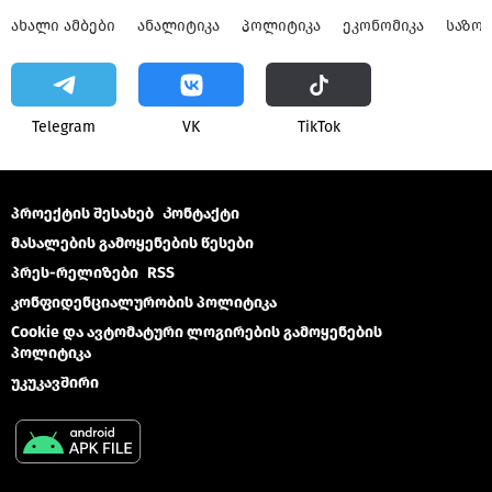
ᲐᲮᲐᲚᲘ ᲐᲛᲑᲔᲑᲘ
ᲐᲜᲐᲚᲘᲢᲘᲙᲐ
ᲞᲝᲚᲘᲢᲘᲙᲐ
ᲔᲙᲝᲜᲝᲛᲘᲙᲐ
ᲡᲐᲖᲝ
Telegram
VK
ТikТоk
პროექტის შესახებ
Კონტაქტი
მასალების გამოყენების წესები
პრეს-რელიზები
RSS
კონფიდენციალურობის პოლიტიკა
Cookie და ავტომატური ლოგირების გამოყენების
პოლიტიკა
უკუკავშირი