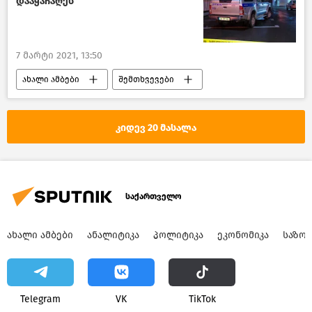
დააყაჩაღეს
7 მარტი 2021, 13:50
ახალი ამბები
შემთხვევები
საქართველო
კიდევ 20 მასალა
საქართველო
ᲐᲮᲐᲚᲘ ᲐᲛᲑᲔᲑᲘ
ᲐᲜᲐᲚᲘᲢᲘᲙᲐ
ᲞᲝᲚᲘᲢᲘᲙᲐ
ᲔᲙᲝᲜᲝᲛᲘᲙᲐ
ᲡᲐᲖᲝ
Telegram
VK
ТikТоk