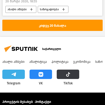
20 მარტი 2020, 18:55
ახალი ამბები
საზოგადოება
საქართველო
COVID-19
კიდევ 20 მასალა
საქართველო
ᲐᲮᲐᲚᲘ ᲐᲛᲑᲔᲑᲘ
ᲐᲜᲐᲚᲘᲢᲘᲙᲐ
ᲞᲝᲚᲘᲢᲘᲙᲐ
ᲔᲙᲝᲜᲝᲛᲘᲙᲐ
ᲡᲐᲖᲝ
Telegram
VK
ТikТоk
პროექტის შესახებ
Კონტაქტი