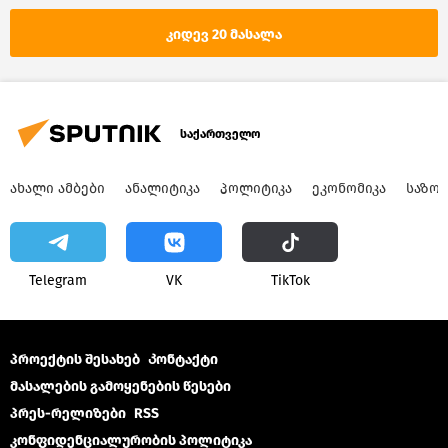
კიდევ 20 მასალა
საქართველო
ᲐᲮᲐᲚᲘ ᲐᲛᲑᲔᲑᲘ
ᲐᲜᲐᲚᲘᲢᲘᲙᲐ
ᲞᲝᲚᲘᲢᲘᲙᲐ
ᲔᲙᲝᲜᲝᲛᲘᲙᲐ
ᲡᲐᲖᲝ
Telegram
VK
ТikТоk
პროექტის შესახებ
Კონტაქტი
მასალების გამოყენების წესები
პრეს-რელიზები
RSS
კონფიდენციალურობის პოლიტიკა