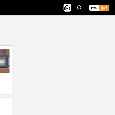
РУС
ᲥᲐᲠ