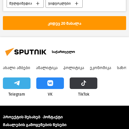
მულტიმედია
ვიდეოკლუბი
სახალისო და საინტერესო ვიდეოები
კიდევ 20 მასალა
საქართველო
ᲐᲮᲐᲚᲘ ᲐᲛᲑᲔᲑᲘ
ᲐᲜᲐᲚᲘᲢᲘᲙᲐ
ᲞᲝᲚᲘᲢᲘᲙᲐ
ᲔᲙᲝᲜᲝᲛᲘᲙᲐ
ᲡᲐᲖᲝ
Telegram
VK
ТikТоk
პროექტის შესახებ
Კონტაქტი
მასალების გამოყენების წესები