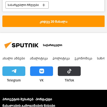
სასარგებლო რჩევები
წასაკითხი ამბები
საქართველო
კიდევ 20 მასალა
საქართველო
ᲐᲮᲐᲚᲘ ᲐᲛᲑᲔᲑᲘ
ᲐᲜᲐᲚᲘᲢᲘᲙᲐ
ᲞᲝᲚᲘᲢᲘᲙᲐ
ᲔᲙᲝᲜᲝᲛᲘᲙᲐ
ᲡᲐᲖᲝ
Telegram
VK
ТikТоk
პროექტის შესახებ
Კონტაქტი
მასალების გამოყენების წესები