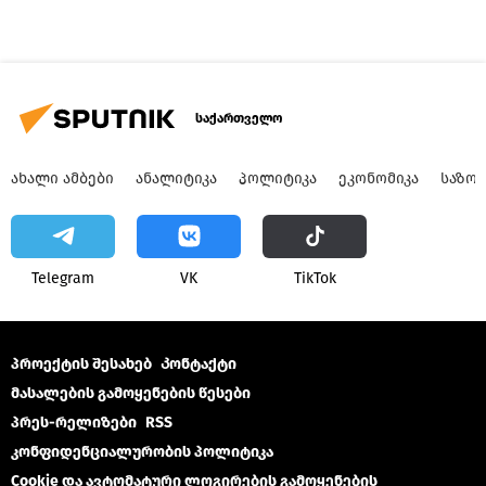
საქართველო
ᲐᲮᲐᲚᲘ ᲐᲛᲑᲔᲑᲘ
ᲐᲜᲐᲚᲘᲢᲘᲙᲐ
ᲞᲝᲚᲘᲢᲘᲙᲐ
ᲔᲙᲝᲜᲝᲛᲘᲙᲐ
ᲡᲐᲖᲝ
Telegram
VK
ТikТоk
პროექტის შესახებ
Კონტაქტი
მასალების გამოყენების წესები
პრეს-რელიზები
RSS
კონფიდენციალურობის პოლიტიკა
Cookie და ავტომატური ლოგირების გამოყენების