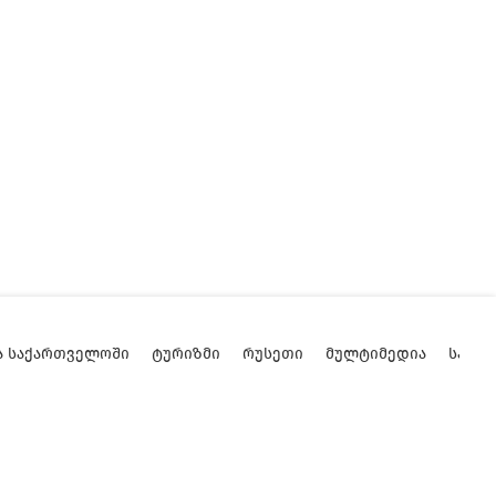
Ა ᲡᲐᲥᲐᲠᲗᲕᲔᲚᲝᲨᲘ
ᲢᲣᲠᲘᲖᲛᲘ
ᲠᲣᲡᲔᲗᲘ
ᲛᲣᲚᲢᲘᲛᲔᲓᲘᲐ
ᲡᲐᲥᲐ