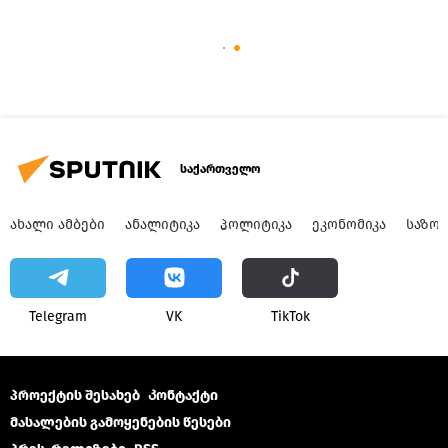
საქართველო
ᲐᲮᲐᲚᲘ ᲐᲛᲑᲔᲑᲘ
ᲐᲜᲐᲚᲘᲢᲘᲙᲐ
ᲞᲝᲚᲘᲢᲘᲙᲐ
ᲔᲙᲝᲜᲝᲛᲘᲙᲐ
ᲡᲐᲖᲝ
Telegram
VK
ТikТоk
პროექტის შესახებ
Კონტაქტი
მასალების გამოყენების წესები