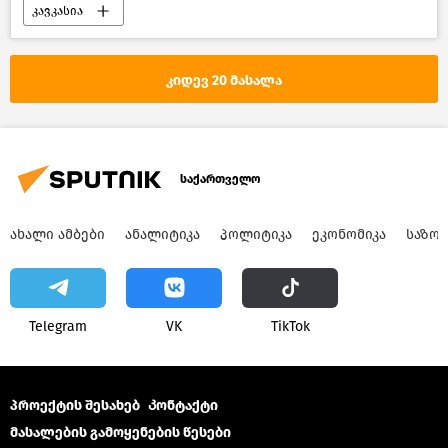
კავკასია
ვნებათაღელვა დავითგარეჯის ირგვლივ
საქართველო
კიდევ 20 მასალა
საქართველო
ᲐᲮᲐᲚᲘ ᲐᲛᲑᲔᲑᲘ
ᲐᲜᲐᲚᲘᲢᲘᲙᲐ
ᲞᲝᲚᲘᲢᲘᲙᲐ
ᲔᲙᲝᲜᲝᲛᲘᲙᲐ
ᲡᲐᲖᲝ
Telegram
VK
ТikТоk
პროექტის შესახებ
Კონტაქტი
მასალების გამოყენების წესები