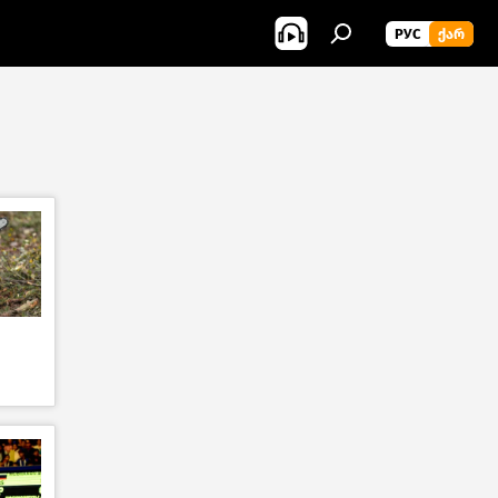
РУС
ᲥᲐᲠ