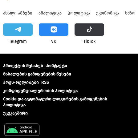
ᲐᲮᲐᲚᲘ ᲐᲛᲑᲔᲑᲘ
ᲐᲜᲐᲚᲘᲢᲘᲙᲐ
ᲞᲝᲚᲘᲢᲘᲙᲐ
ᲔᲙᲝᲜᲝᲛᲘᲙᲐ
ᲡᲐᲖᲝ
Telegram
VK
ТikТоk
პროექტის შესახებ
Კონტაქტი
მასალების გამოყენების წესები
პრეს-რელიზები
RSS
კონფიდენციალურობის პოლიტიკა
Cookie და ავტომატური ლოგირების გამოყენების
პოლიტიკა
უკუკავშირი