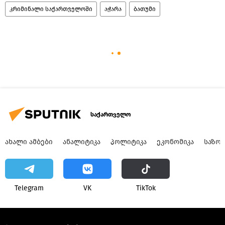
კრიმინალი საქართველოში
აჭარა
ბათუმი
საქართველო
ᲐᲮᲐᲚᲘ ᲐᲛᲑᲔᲑᲘ
ᲐᲜᲐᲚᲘᲢᲘᲙᲐ
ᲞᲝᲚᲘᲢᲘᲙᲐ
ᲔᲙᲝᲜᲝᲛᲘᲙᲐ
ᲡᲐᲖᲝ
Telegram
VK
ТikТоk