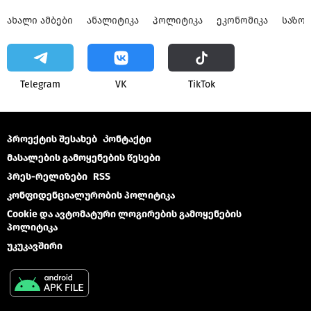
ᲐᲮᲐᲚᲘ ᲐᲛᲑᲔᲑᲘ
ᲐᲜᲐᲚᲘᲢᲘᲙᲐ
ᲞᲝᲚᲘᲢᲘᲙᲐ
ᲔᲙᲝᲜᲝᲛᲘᲙᲐ
ᲡᲐᲖᲝ
Telegram
VK
ТikТоk
პროექტის შესახებ
Კონტაქტი
მასალების გამოყენების წესები
პრეს-რელიზები
RSS
კონფიდენციალურობის პოლიტიკა
Cookie და ავტომატური ლოგირების გამოყენების
პოლიტიკა
უკუკავშირი