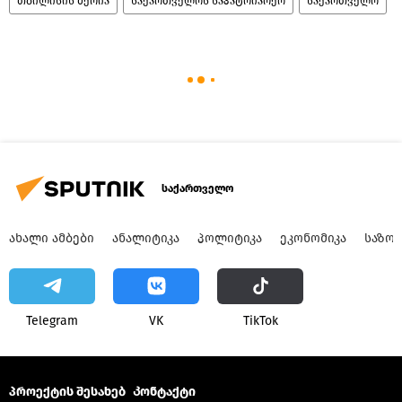
თბილისის მერია
საქართველოს საპატრიარქო
საქართველო
საქართველო
ᲐᲮᲐᲚᲘ ᲐᲛᲑᲔᲑᲘ
ᲐᲜᲐᲚᲘᲢᲘᲙᲐ
ᲞᲝᲚᲘᲢᲘᲙᲐ
ᲔᲙᲝᲜᲝᲛᲘᲙᲐ
ᲡᲐᲖᲝ
Telegram
VK
ТikТоk
პროექტის შესახებ
Კონტაქტი