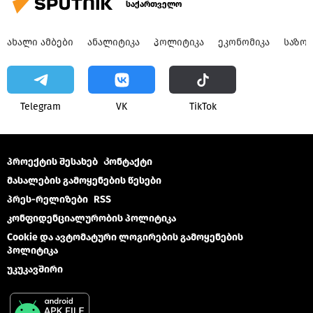
საქართველო
ᲐᲮᲐᲚᲘ ᲐᲛᲑᲔᲑᲘ
ᲐᲜᲐᲚᲘᲢᲘᲙᲐ
ᲞᲝᲚᲘᲢᲘᲙᲐ
ᲔᲙᲝᲜᲝᲛᲘᲙᲐ
ᲡᲐᲖᲝ
Telegram
VK
ТikТоk
პროექტის შესახებ
Კონტაქტი
მასალების გამოყენების წესები
პრეს-რელიზები
RSS
კონფიდენციალურობის პოლიტიკა
Cookie და ავტომატური ლოგირების გამოყენების
პოლიტიკა
უკუკავშირი