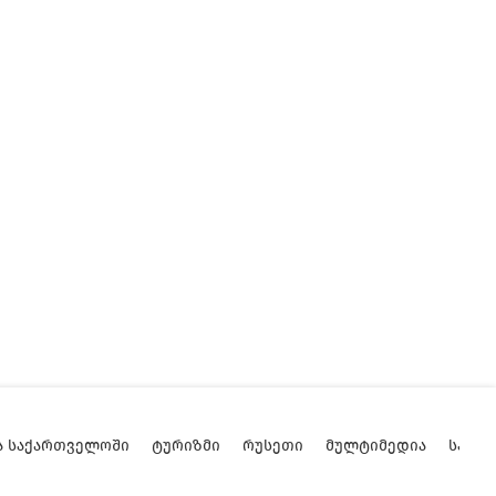
Ა ᲡᲐᲥᲐᲠᲗᲕᲔᲚᲝᲨᲘ
ᲢᲣᲠᲘᲖᲛᲘ
ᲠᲣᲡᲔᲗᲘ
ᲛᲣᲚᲢᲘᲛᲔᲓᲘᲐ
ᲡᲐᲥᲐ