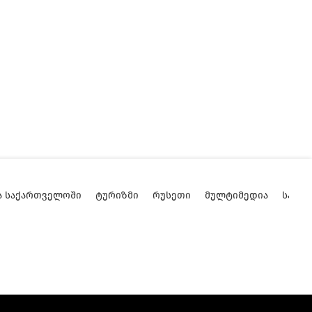
Ა ᲡᲐᲥᲐᲠᲗᲕᲔᲚᲝᲨᲘ
ᲢᲣᲠᲘᲖᲛᲘ
ᲠᲣᲡᲔᲗᲘ
ᲛᲣᲚᲢᲘᲛᲔᲓᲘᲐ
ᲡᲐᲥᲐ