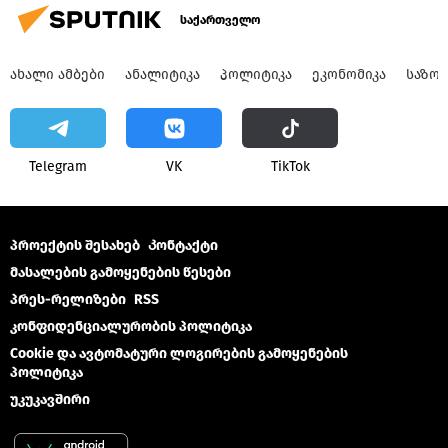
საქართველო
ᲐᲮᲐᲚᲘ ᲐᲛᲑᲔᲑᲘ
ᲐᲜᲐᲚᲘᲢᲘᲙᲐ
ᲞᲝᲚᲘᲢᲘᲙᲐ
ᲔᲙᲝᲜᲝᲛᲘᲙᲐ
ᲡᲐᲖᲝ
Telegram
VK
ТikТоk
პროექტის შესახებ
Კონტაქტი
მასალების გამოყენების წესები
პრეს-რელიზები
RSS
კონფიდენციალურობის პოლიტიკა
Cookie და ავტომატური ლოგირების გამოყენების
პოლიტიკა
უკუკავშირი