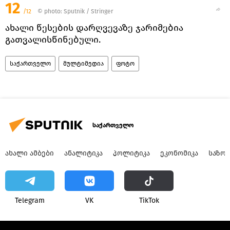
12
/12
© photo: Sputnik / Stringer
ახალი წესების დარღვევაზე ჯარიმებია
გათვალისწინებული.
საქართველო
მულტიმედია
ფოტო
საქართველო
ᲐᲮᲐᲚᲘ ᲐᲛᲑᲔᲑᲘ
ᲐᲜᲐᲚᲘᲢᲘᲙᲐ
ᲞᲝᲚᲘᲢᲘᲙᲐ
ᲔᲙᲝᲜᲝᲛᲘᲙᲐ
ᲡᲐᲖᲝ
Telegram
VK
ТikТоk