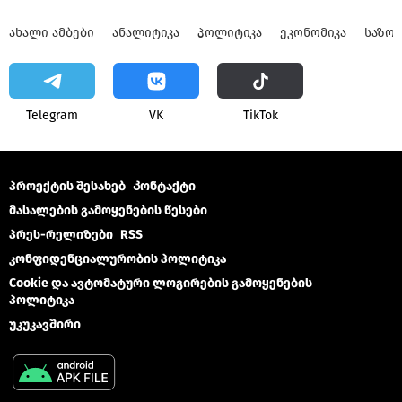
ᲐᲮᲐᲚᲘ ᲐᲛᲑᲔᲑᲘ
ᲐᲜᲐᲚᲘᲢᲘᲙᲐ
ᲞᲝᲚᲘᲢᲘᲙᲐ
ᲔᲙᲝᲜᲝᲛᲘᲙᲐ
ᲡᲐᲖᲝ
Telegram
VK
ТikТоk
პროექტის შესახებ
Კონტაქტი
მასალების გამოყენების წესები
პრეს-რელიზები
RSS
კონფიდენციალურობის პოლიტიკა
Cookie და ავტომატური ლოგირების გამოყენების
პოლიტიკა
უკუკავშირი