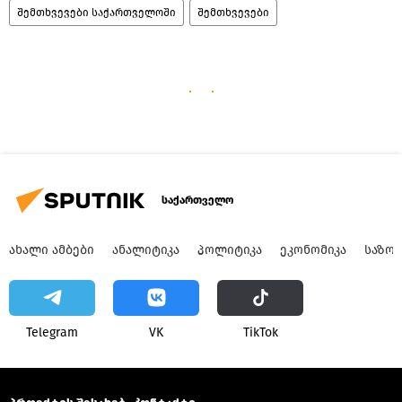
შემთხვევები საქართველოში
შემთხვევები
საქართველო
ᲐᲮᲐᲚᲘ ᲐᲛᲑᲔᲑᲘ
ᲐᲜᲐᲚᲘᲢᲘᲙᲐ
ᲞᲝᲚᲘᲢᲘᲙᲐ
ᲔᲙᲝᲜᲝᲛᲘᲙᲐ
ᲡᲐᲖᲝ
Telegram
VK
ТikТоk