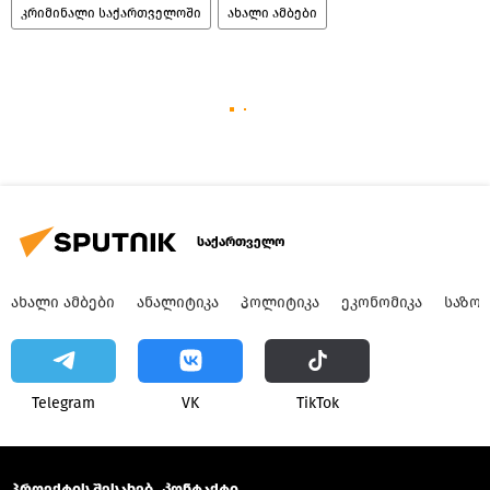
კრიმინალი საქართველოში
ახალი ამბები
საქართველო
ᲐᲮᲐᲚᲘ ᲐᲛᲑᲔᲑᲘ
ᲐᲜᲐᲚᲘᲢᲘᲙᲐ
ᲞᲝᲚᲘᲢᲘᲙᲐ
ᲔᲙᲝᲜᲝᲛᲘᲙᲐ
ᲡᲐᲖᲝ
Telegram
VK
ТikТоk
პროექტის შესახებ
Კონტაქტი