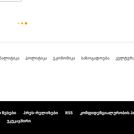
ᲜᲐᲚᲘᲢᲘᲙᲐ
ᲞᲝᲚᲘᲢᲘᲙᲐ
ᲔᲙᲝᲜᲝᲛᲘᲙᲐ
ᲡᲐᲖᲝᲒᲐᲓᲝᲔᲑᲐ
ᲙᲣᲚᲢᲣᲠ
 წესები
პრეს-რელიზები
RSS
კონფიდენციალურობის პ
უკუკავშირი