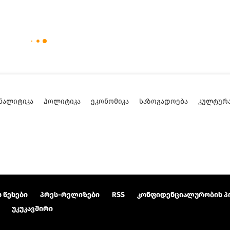
ᲜᲐᲚᲘᲢᲘᲙᲐ
ᲞᲝᲚᲘᲢᲘᲙᲐ
ᲔᲙᲝᲜᲝᲛᲘᲙᲐ
ᲡᲐᲖᲝᲒᲐᲓᲝᲔᲑᲐ
ᲙᲣᲚᲢᲣᲠ
 წესები
პრეს-რელიზები
RSS
კონფიდენციალურობის პ
უკუკავშირი