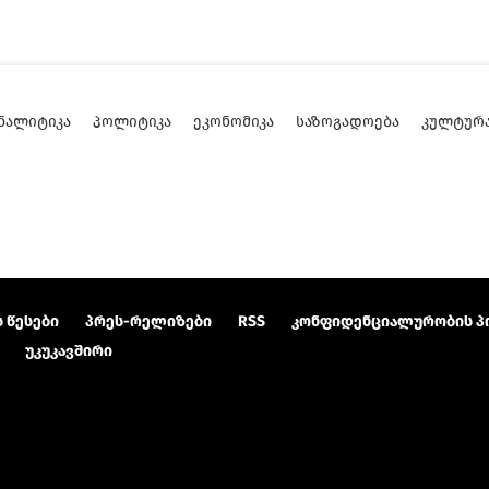
ᲜᲐᲚᲘᲢᲘᲙᲐ
ᲞᲝᲚᲘᲢᲘᲙᲐ
ᲔᲙᲝᲜᲝᲛᲘᲙᲐ
ᲡᲐᲖᲝᲒᲐᲓᲝᲔᲑᲐ
ᲙᲣᲚᲢᲣᲠ
 წესები
პრეს-რელიზები
RSS
კონფიდენციალურობის პ
უკუკავშირი