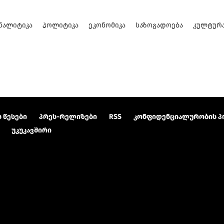
ᲜᲐᲚᲘᲢᲘᲙᲐ
ᲞᲝᲚᲘᲢᲘᲙᲐ
ᲔᲙᲝᲜᲝᲛᲘᲙᲐ
ᲡᲐᲖᲝᲒᲐᲓᲝᲔᲑᲐ
ᲙᲣᲚᲢᲣᲠ
 წესები
პრეს-რელიზები
RSS
კონფიდენციალურობის პ
უკუკავშირი