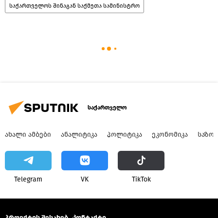
საქართველოს შინაგან საქმეთა სამინისტრო
საქართველო
ᲐᲮᲐᲚᲘ ᲐᲛᲑᲔᲑᲘ
ᲐᲜᲐᲚᲘᲢᲘᲙᲐ
ᲞᲝᲚᲘᲢᲘᲙᲐ
ᲔᲙᲝᲜᲝᲛᲘᲙᲐ
ᲡᲐᲖᲝ
Telegram
VK
ТikТоk
პროექტის შესახებ
Კონტაქტი