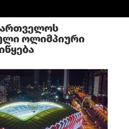
ქართველოს
ული ოლიმპიური
იწყება