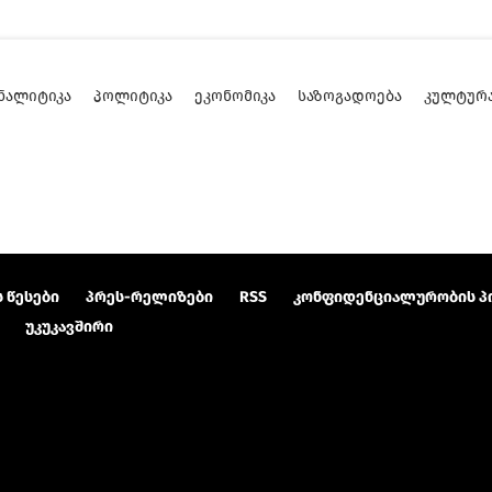
ᲜᲐᲚᲘᲢᲘᲙᲐ
ᲞᲝᲚᲘᲢᲘᲙᲐ
ᲔᲙᲝᲜᲝᲛᲘᲙᲐ
ᲡᲐᲖᲝᲒᲐᲓᲝᲔᲑᲐ
ᲙᲣᲚᲢᲣᲠ
 წესები
პრეს-რელიზები
RSS
კონფიდენციალურობის პ
უკუკავშირი