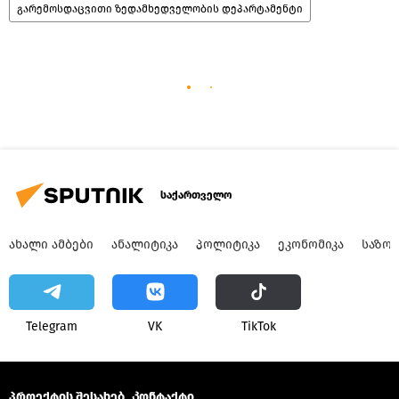
გარემოსდაცვითი ზედამხედველობის დეპარტამენტი
საქართველო
ᲐᲮᲐᲚᲘ ᲐᲛᲑᲔᲑᲘ
ᲐᲜᲐᲚᲘᲢᲘᲙᲐ
ᲞᲝᲚᲘᲢᲘᲙᲐ
ᲔᲙᲝᲜᲝᲛᲘᲙᲐ
ᲡᲐᲖᲝ
Telegram
VK
ТikТоk
პროექტის შესახებ
Კონტაქტი