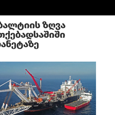
 ბალტიის ზღვა
თქებადსაშიში
ანეტაზე