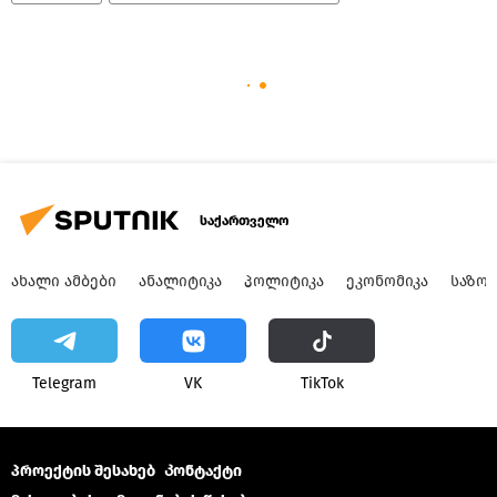
საქართველო
ᲐᲮᲐᲚᲘ ᲐᲛᲑᲔᲑᲘ
ᲐᲜᲐᲚᲘᲢᲘᲙᲐ
ᲞᲝᲚᲘᲢᲘᲙᲐ
ᲔᲙᲝᲜᲝᲛᲘᲙᲐ
ᲡᲐᲖᲝ
Telegram
VK
ТikТоk
პროექტის შესახებ
Კონტაქტი