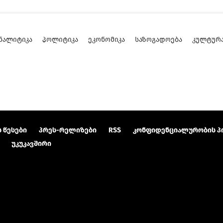
ᲜᲐᲚᲘᲢᲘᲙᲐ
ᲞᲝᲚᲘᲢᲘᲙᲐ
ᲔᲙᲝᲜᲝᲛᲘᲙᲐ
ᲡᲐᲖᲝᲒᲐᲓᲝᲔᲑᲐ
ᲙᲣᲚᲢᲣᲠ
 წესები
პრეს-რელიზები
RSS
კონფიდენციალურობის პ
უკუკავშირი