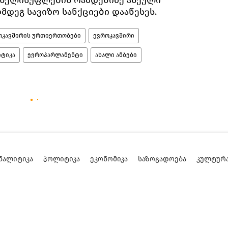
დეგ სავიზო სანქციები დააწესეს.
ოკავშირის ურთიერთობები
ევროკავშირი
ტიკა
ევროპარლამენტი
ახალი ამბები
ᲜᲐᲚᲘᲢᲘᲙᲐ
ᲞᲝᲚᲘᲢᲘᲙᲐ
ᲔᲙᲝᲜᲝᲛᲘᲙᲐ
ᲡᲐᲖᲝᲒᲐᲓᲝᲔᲑᲐ
ᲙᲣᲚᲢᲣᲠ