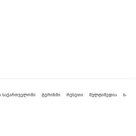
Ა ᲡᲐᲥᲐᲠᲗᲕᲔᲚᲝᲨᲘ
ᲢᲣᲠᲘᲖᲛᲘ
ᲠᲣᲡᲔᲗᲘ
ᲛᲣᲚᲢᲘᲛᲔᲓᲘᲐ
ᲡᲐᲥᲐ