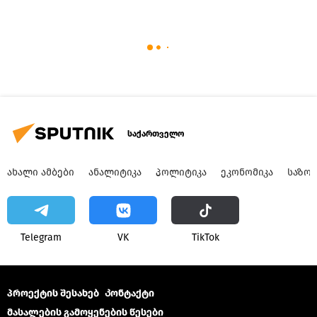
საქართველო
ᲐᲮᲐᲚᲘ ᲐᲛᲑᲔᲑᲘ
ᲐᲜᲐᲚᲘᲢᲘᲙᲐ
ᲞᲝᲚᲘᲢᲘᲙᲐ
ᲔᲙᲝᲜᲝᲛᲘᲙᲐ
ᲡᲐᲖᲝ
Telegram
VK
ТikТоk
პროექტის შესახებ
Კონტაქტი
მასალების გამოყენების წესები