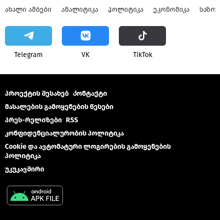
ᲐᲮᲐᲚᲘ ᲐᲛᲑᲔᲑᲘ
ᲐᲜᲐᲚᲘᲢᲘᲙᲐ
ᲞᲝᲚᲘᲢᲘᲙᲐ
ᲔᲙᲝᲜᲝᲛᲘᲙᲐ
ᲡᲐᲖᲝ
Telegram
VK
ТikТоk
პროექტის შესახებ
Კონტაქტი
მასალების გამოყენების წესები
პრეს-რელიზები
RSS
კონფიდენციალურობის პოლიტიკა
Cookie და ავტომატური ლოგირების გამოყენების
პოლიტიკა
უკუკავშირი