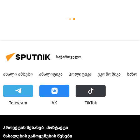
საქართველო
ᲐᲮᲐᲚᲘ ᲐᲛᲑᲔᲑᲘ
ᲐᲜᲐᲚᲘᲢᲘᲙᲐ
ᲞᲝᲚᲘᲢᲘᲙᲐ
ᲔᲙᲝᲜᲝᲛᲘᲙᲐ
ᲡᲐᲖᲝ
Telegram
VK
ТikТоk
პროექტის შესახებ
Კონტაქტი
მასალების გამოყენების წესები