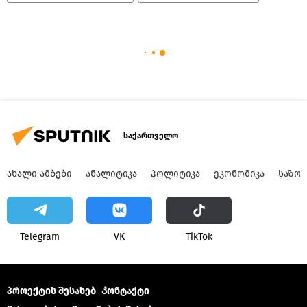
საქართველო
ᲐᲮᲐᲚᲘ ᲐᲛᲑᲔᲑᲘ
ᲐᲜᲐᲚᲘᲢᲘᲙᲐ
ᲞᲝᲚᲘᲢᲘᲙᲐ
ᲔᲙᲝᲜᲝᲛᲘᲙᲐ
ᲡᲐᲖᲝ
Telegram
VK
ТikТоk
პროექტის შესახებ
Კონტაქტი