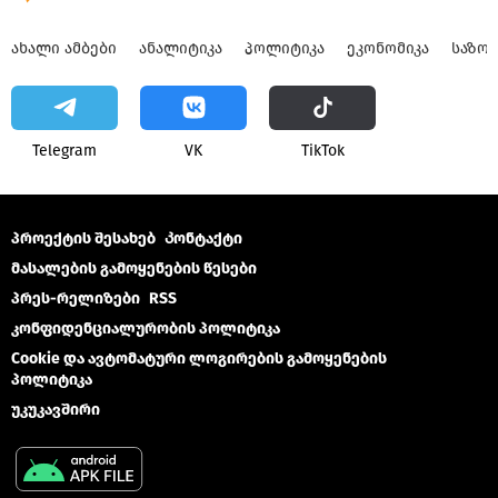
ᲐᲮᲐᲚᲘ ᲐᲛᲑᲔᲑᲘ
ᲐᲜᲐᲚᲘᲢᲘᲙᲐ
ᲞᲝᲚᲘᲢᲘᲙᲐ
ᲔᲙᲝᲜᲝᲛᲘᲙᲐ
ᲡᲐᲖᲝ
Telegram
VK
ТikТоk
პროექტის შესახებ
Კონტაქტი
მასალების გამოყენების წესები
პრეს-რელიზები
RSS
კონფიდენციალურობის პოლიტიკა
Cookie და ავტომატური ლოგირების გამოყენების
პოლიტიკა
უკუკავშირი