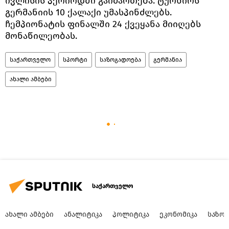
ივლისის პერიოდში გაიმართება. ტურნირს
გერმანიის 10 ქალაქი უმასპინძლებს.
ჩემპიონატის ფინალში 24 ქვეყანა მიიღებს
მონაწილეობას.
საქართველო
სპორტი
საზოგადოება
გერმანია
ახალი ამბები
საქართველო
ᲐᲮᲐᲚᲘ ᲐᲛᲑᲔᲑᲘ
ᲐᲜᲐᲚᲘᲢᲘᲙᲐ
ᲞᲝᲚᲘᲢᲘᲙᲐ
ᲔᲙᲝᲜᲝᲛᲘᲙᲐ
ᲡᲐᲖᲝ